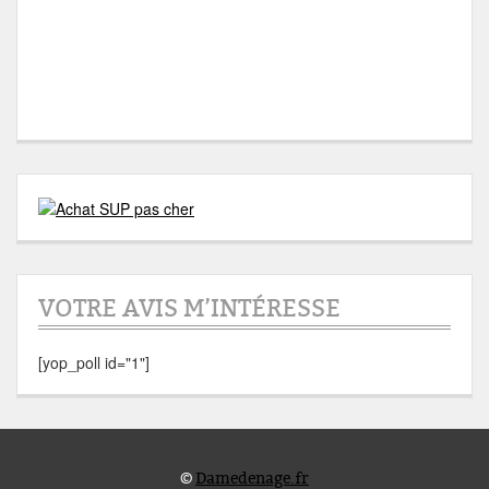
VOTRE AVIS M’INTÉRESSE
[yop_poll id="1"]
©
Damedenage.fr