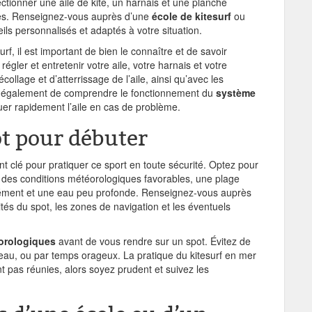
lectionner une aile de kite, un harnais et une planche
nces. Renseignez-vous auprès d’une
école de kitesurf
ou
ils personnalisés et adaptés à votre situation.
rf, il est important de bien le connaître et de savoir
égler et entretenir votre aile, votre harnais et votre
ollage et d’atterrissage de l’aile, ainsi qu’avec les
s également de comprendre le fonctionnement du
système
guer rapidement l’aile en cas de problème.
ot pour débuter
t clé pour pratiquer ce sport en toute sécurité. Optez pour
des conditions météorologiques favorables, une plage
ément et une eau peu profonde. Renseignez-vous auprès
ités du spot, les zones de navigation et les éventuels
orologiques
avant de vous rendre sur un spot. Évitez de
iveau, ou par temps orageux. La pratique du kitesurf en mer
t pas réunies, alors soyez prudent et suivez les