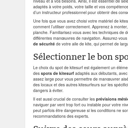
niveau et à vos besoins. Ainsi, il est essentiel de sé
adaptés à votre poids, votre taille et vos compéte
d’un instructeur professionnel pour obtenir des conse
Une fois que vous avez choisi votre matériel de kitesu
comment l’utiliser correctement. Apprenez à monter, r
planche. Familiarisez-vous avec les techniques de déc
différentes manœuvres de navigation. Assurez-vou
de sécurité
de votre aile de kite, qui permet de lar
Sélectionner le bon sp
Le choix du spot de kitesurf est également un élémen
des
spots de kitesurf
adaptés aux débutants, avec 
assez large pour vous permettre de manœuvrer ais
des locaux et des autres kitesurfeurs sur les spécific
dangers à éviter.
Il est aussi crucial de consulter les
prévisions mété
naviguer par vent trop fort ou instable pour votre n
peut parfois être dangereuse si les conditions ne son
recommandations des experts.