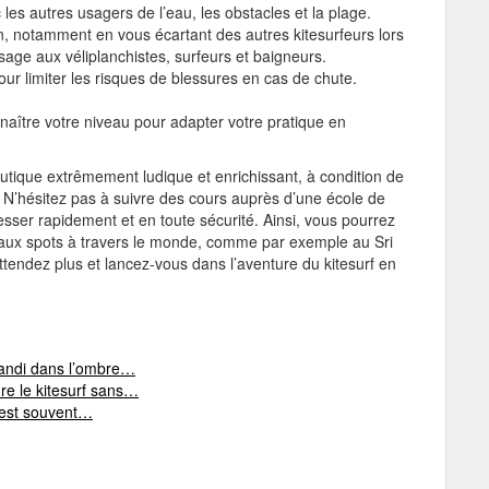
les autres usagers de l’eau, les obstacles et la plage.
, notamment en vous écartant des autres kitesurfeurs lors
age aux véliplanchistes, surfeurs et baigneurs.
ur limiter les risques de blessures en cas de chute.
naître votre niveau pour adapter votre pratique en
nautique extrêmement ludique et enrichissant, à condition de
r. N’hésitez pas à suivre des cours auprès d’une école de
esser rapidement et en toute sécurité. Ainsi, vous pourrez
veaux spots à travers le monde, comme par exemple au Sri
attendez plus et lancez-vous dans l’aventure du kitesurf en
randi dans l’ombre…
re le kitesurf sans…
 est souvent…