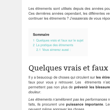
Les étirements sont utilisés depuis des années pour
Ces dernières années cependant, les différentes ve
continuer les étirements ? J’essaierais de vous répo
Sommaire
1
Quelques vrais et faux sur le sujet
2
La pratique des étirements
2.1
Vous aimerez aussi :
Quelques vrais et faux 
Il y a beaucoup de choses qui circulent sur
les étir
faux pour vous y retrouver. Les étirements n’a
permettent pas non plus de
prévenir les blessur
douleur
.
Les étirements n’améliorent pas les performances
n
faits, ils procurent une
puissance importante
. L
peuvent même aggraver les choses.