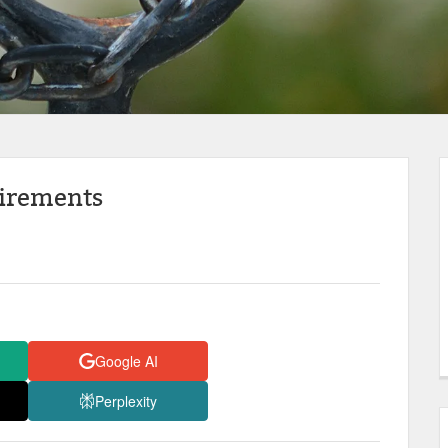
étirements
Google AI
Perplexity