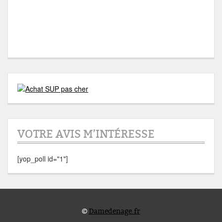
VOTRE AVIS M’INTÉRESSE
[yop_poll id="1"]
©
Damedenage.fr