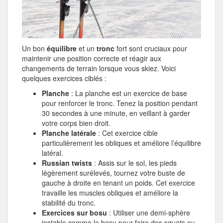
Un bon
équilibre
et un
tronc
fort sont cruciaux pour
maintenir une position correcte et réagir aux
changements de terrain lorsque vous skiez. Voici
quelques exercices ciblés :
Planche
: La planche est un exercice de base
pour renforcer le tronc. Tenez la position pendant
30 secondes à une minute, en veillant à garder
votre corps bien droit.
Planche latérale
: Cet exercice cible
particulièrement les obliques et améliore l’équilibre
latéral.
Russian twists
: Assis sur le sol, les pieds
légèrement surélevés, tournez votre buste de
gauche à droite en tenant un poids. Cet exercice
travaille les muscles obliques et améliore la
stabilité du tronc.
Exercices sur bosu
: Utiliser une demi-sphère
instable comme le bosu pour faire des squats ou