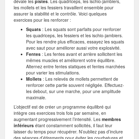
dévale les
pistes
. Les quadriceps, les ischio-jambiers,
les mollets et les fessiers travaillent ensemble pour
assurer la stabilité et le contrôle. Voici quelques
exercices pour les renforcer :
Squats
: Les squats sont parfaits pour renforcer
les quadriceps, les fessiers et les ischio-jambiers.
Pour les rendre plus efficaces, essayez les squats
avec saut pour améliorer aussi votre explosivité.
Fentes
: Les fentes avant et arrière sollicitent les
mêmes muscles et améliorent votre équilibre.
Alternez entre fentes statiques et fentes marchées
pour varier les stimulations.
Mollets
: Les relevés de mollets permettent de
renforcer cette partie souvent négligée. Effectuez-
les debout, sur une marche, pour une amplitude
maximale.
L’objectif est de créer un programme équilibré qui
intègre ces exercices trois fois par semaine, en
augmentant progressivement l’intensité. Les
membres
inférieurs
étant constamment sollicités, il faut leur
laisser du temps pour récupérer. N’oubliez pas d’inclure
des séances d’étirements pour éviter les courbatures et