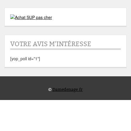
VOTRE AVIS M’INTÉRESSE
[yop_poll id="1"]
©
Damedenage.fr