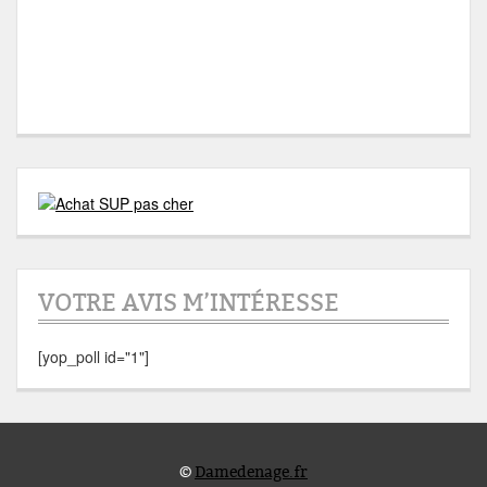
VOTRE AVIS M’INTÉRESSE
[yop_poll id="1"]
©
Damedenage.fr